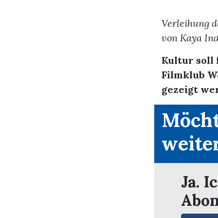
Verleihung d
von Kaya In
Kultur soll
Filmklub W
gezeigt wer
Möcht
weite
Ja. I
Abon