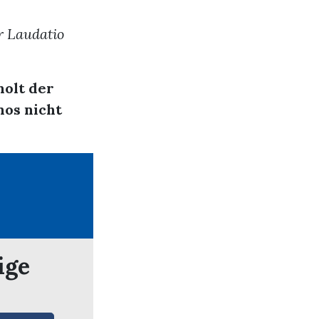
r Laudatio
holt der
nos nicht
ige