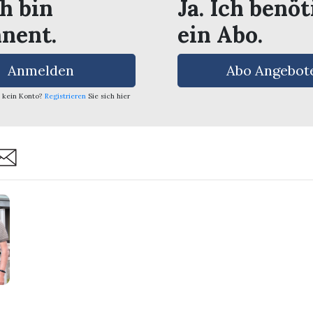
ch bin
Ja. Ich benöt
nent.
ein Abo.
Anmelden
Abo Angebot
 kein Konto?
Registrieren
Sie sich hier
are