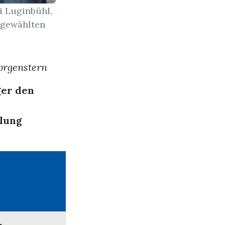
di Luginbühl,
h gewählten
orgenstern
ger den
lung