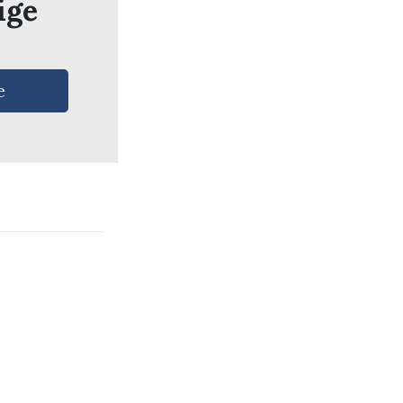
ige
e