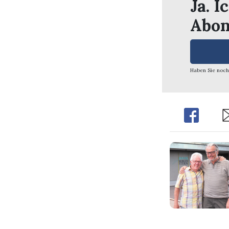
Ja. I
Abon
Haben Sie noch
Share
Sh