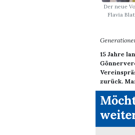
Der neue Vor
Flavia Bla
Generatione
15 Jahre la
Gönnervere
Vereinsprä
zurück. Mar
Möcht
weite