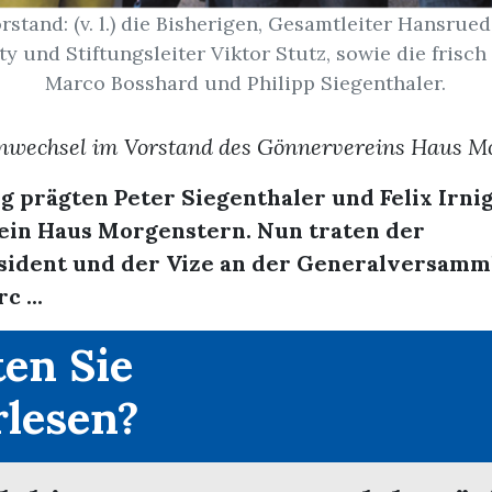
stand: (v. l.) die Bisherigen, Gesamtleiter Hansrue
tty und Stiftungsleiter Viktor Stutz, sowie die frisc
Marco Bosshard und Philipp Siegenthaler.
nwechsel im Vorstand des Gönnervereins Haus M
ng prägten Peter Siegenthaler und Felix Irni
in Haus Morgenstern. Nun traten der
sident und der Vize an der Generalversamm
c ...
en Sie
rlesen?