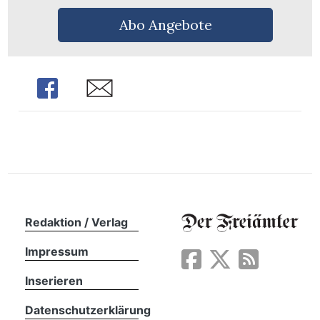
n
Abo Angebote
Share
Share
Redaktion / Verlag
Impressum
Inserieren
Datenschutzerklärung