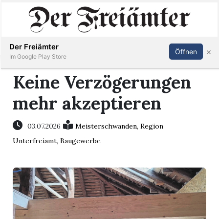
Inserieren
Abonnieren
Anmelden
Der Freiämter
×
Öffnen
Im Google Play Store
Keine Verzögerungen
mehr akzeptieren
Immobilien
Veranstaltungen
03.07.2026
Meisterschwanden
,
Region
Unterfreiamt
,
Baugewerbe
Stellen
E-
Paper
Newsletter