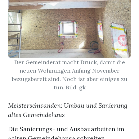
App
erfreiamt
Der Gemeinderat macht Druck, damit die
neuen Wohnungen Anfang November
reiamt
bezugsbereit sind. Noch ist aber einiges zu
tun. Bild: gk
Meisterschwanden: Umbau und Sanierung
altes Gemeindehaus
Die Sanierungs- und Ausbauarbeiten im
ten
«alten Gemeindehaus» schreiten