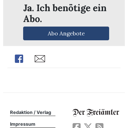
n
Ja. Ich benötige ein
Abo.
Abo Angebote
Share
Share
Redaktion / Verlag
Impressum