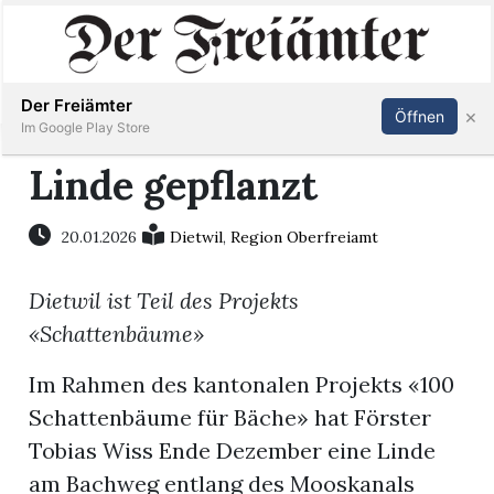
Inserieren
Abonnieren
Anmelden
Der Freiämter
×
Öffnen
Im Google Play Store
Linde gepflanzt
Immobilien
20.01.2026
Dietwil
,
Region Oberfreiamt
Veranstaltungen
Dietwil ist Teil des Projekts
«Schattenbäume»
Stellen
Im Rahmen des kantonalen Projekts «100
E-
Schattenbäume für Bäche» hat Förster
Paper
Tobias Wiss Ende Dezember eine Linde
am Bachweg entlang des Mooskanals
Newsletter