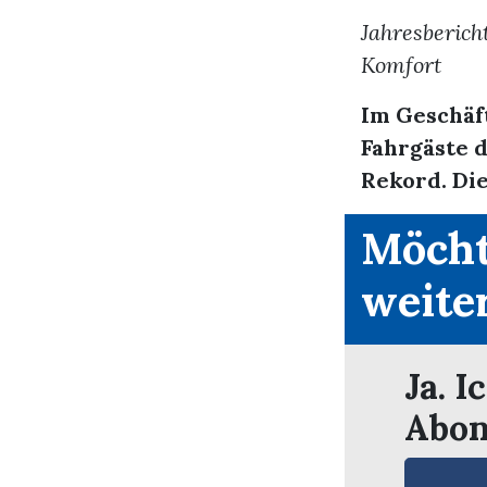
Jahresberich
Komfort
Im Geschäft
Fahrgäste 
Rekord. Die
Möcht
weite
Ja. I
Abon