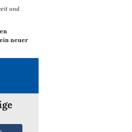
keit und
nen
 ein neuer
ige
e