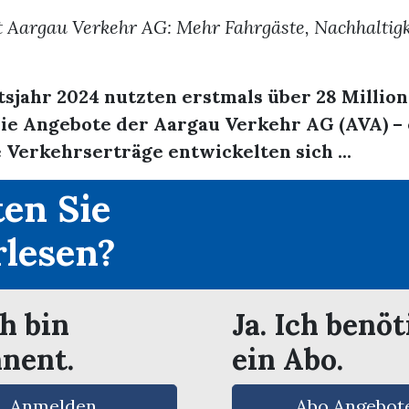
t Aargau Verkehr AG: Mehr Fahrgäste, Nachhaltig
sjahr 2024 nutzten erstmals über 28 Millio
die Angebote der Aargau Verkehr AG (AVA) –
 Verkehrserträge entwickelten sich ...
en Sie
rlesen?
ch bin
Ja. Ich benöt
nent.
ein Abo.
Anmelden
Abo Angebot