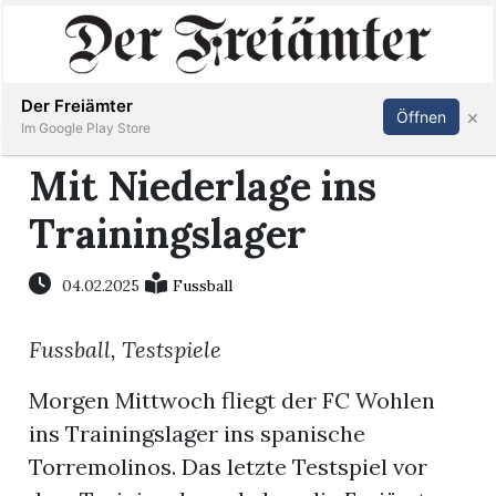
Inserieren
Abonnieren
Anmelden
Der Freiämter
×
Öffnen
Im Google Play Store
Mit Niederlage ins
Trainingslager
Immobilien
Veranstaltungen
04.02.2025
Fussball
Fussball, Testspiele
Stellen
Morgen Mittwoch fliegt der FC Wohlen
E-
ins Trainingslager ins spanische
Paper
Torremolinos. Das letzte Testspiel vor
Newsletter