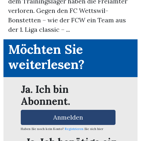
dem Trainingslager haben die Freiämter
verloren. Gegen den FC Wettswil-
App
Bonstetten – wie der FCW ein Team aus
erfreiamt
der 1. Liga classic – ...
Möchten Sie
weiterlesen?
reiamt
Ja. Ich bin
Abonnent.
Anmelden
Haben Sie noch kein Konto?
Registrieren
Sie sich hier
ten