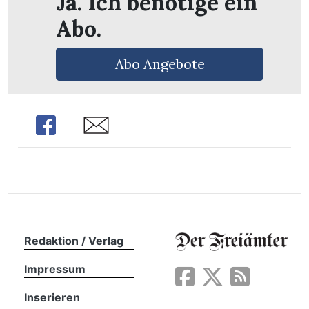
Ja. Ich benötige ein
Abo.
Abo Angebote
Share
Share
Redaktion / Verlag
en
Impressum
Inserieren