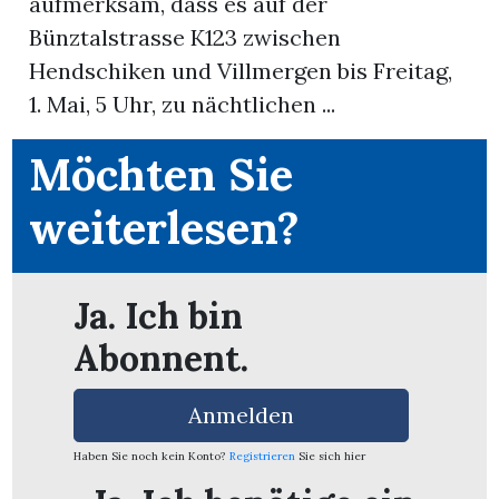
aufmerksam, dass es auf der
Bünztalstrasse K123 zwischen
App
Hendschiken und Villmergen bis Freitag,
erfreiamt
1. Mai, 5 Uhr, zu nächtlichen ...
Möchten Sie
weiterlesen?
reiamt
Ja. Ich bin
Abonnent.
Anmelden
Haben Sie noch kein Konto?
Registrieren
Sie sich hier
ten