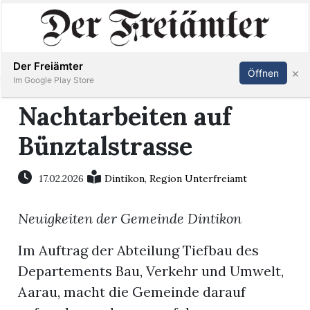
Inserieren
Abonnieren
Anmelden
Der Freiämter
×
Öffnen
Im Google Play Store
Nachtarbeiten auf
Bünztalstrasse
Immobilien
Veranstaltungen
17.02.2026
Dintikon
,
Region Unterfreiamt
Neuigkeiten der Gemeinde Dintikon
Stellen
Im Auftrag der Abteilung Tiefbau des
E-
Departements Bau, Verkehr und Umwelt,
Paper
Aarau, macht die Gemeinde darauf
Newsletter