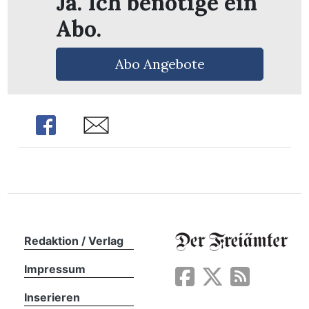
Ja. Ich benötige ein
Abo.
Abo Angebote
Share
Share
Redaktion / Verlag
en
Impressum
Inserieren