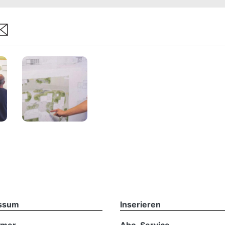
are
ssum
Inserieren