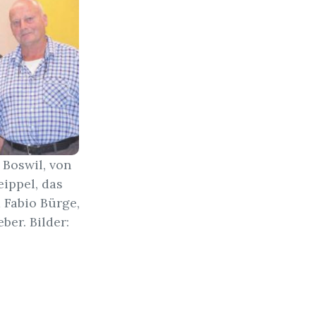
 Boswil, von
eippel, das
 Fabio Bürge,
er. Bilder: