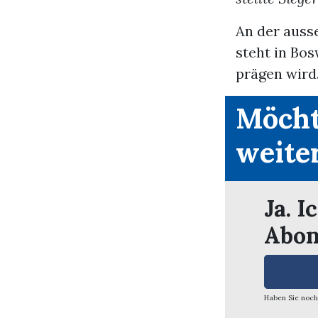
An der aus
steht in Bos
prägen wird.
Möcht
weite
Ja. I
Abon
Haben Sie noch