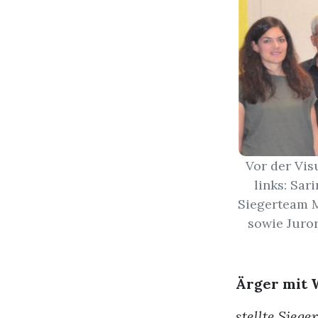
Vor der Vis
links: Sar
Siegerteam M
sowie Juro
Ärger mit 
stellte Sieg