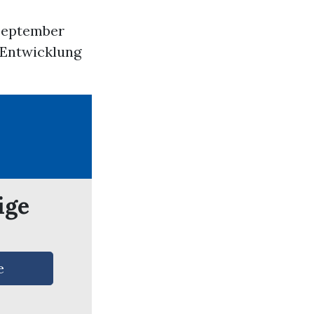
September
r Entwicklung
ige
e