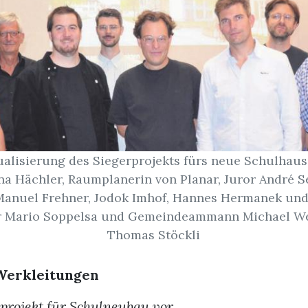
ualisierung des Siegerprojekts fürs neue Schulhaus
ina Hächler, Raumplanerin von Planar, Juror André S
anuel Frehner, Jodok Imhof, Hannes Hermanek und
r Mario Soppelsa und Gemeindeammann Michael Web
Thomas Stöckli
Werkleitungen
erprojekt für Schulneubau vor