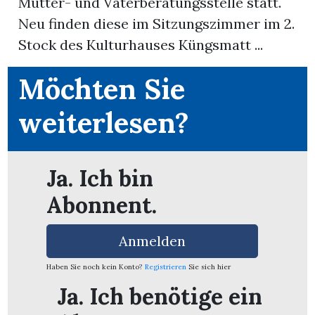
Mütter- und Väterberatungsstelle statt.
Neu finden diese im Sitzungszimmer im 2.
App
Stock des Kulturhauses Küngsmatt ...
erfreiamt
Möchten Sie
weiterlesen?
reiamt
Ja. Ich bin
Abonnent.
Anmelden
Haben Sie noch kein Konto?
Registrieren
Sie sich hier
Ja. Ich benötige ein
ten