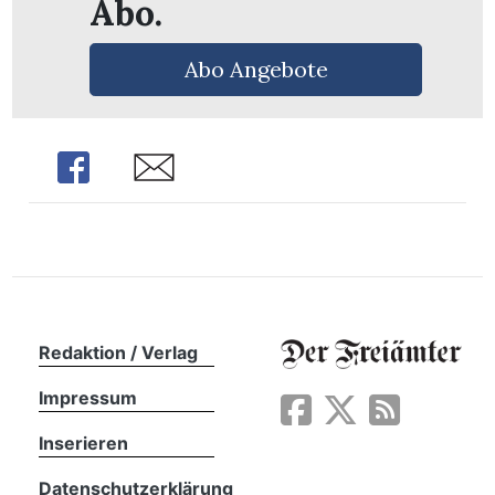
Abo.
Abo Angebote
Share
Share
Redaktion / Verlag
en
Impressum
Inserieren
Datenschutzerklärung