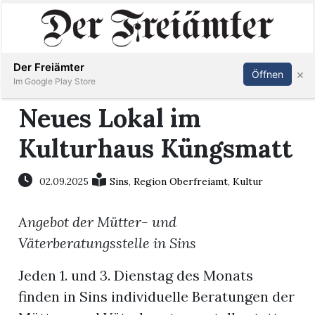
Inserieren
Abonnieren
Anmelden
Der Freiämter
×
Öffnen
Im Google Play Store
Neues Lokal im
Kulturhaus Küngsmatt
Immobilien
Veranstaltungen
02.09.2025
Sins
,
Region Oberfreiamt
,
Kultur
Angebot der Mütter- und
Stellen
Väterberatungsstelle in Sins
E-
Jeden 1. und 3. Dienstag des Monats
Paper
finden in Sins individuelle Beratungen der
Newsletter