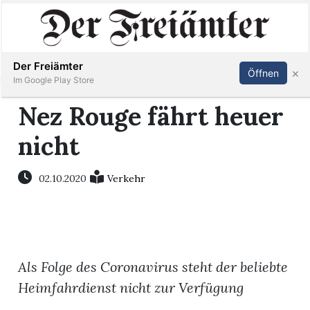
Inserieren
Abonnieren
Anmelden
Der Freiämter
×
Öffnen
Im Google Play Store
Nez Rouge fährt heuer
nicht
Immobilien
Veranstaltungen
02.10.2020
Verkehr
Stellen
E-
Als Folge des Coronavirus steht der beliebte
Paper
Heimfahrdienst nicht zur Verfügung
Newsletter