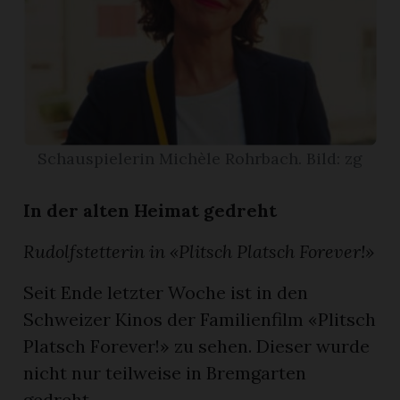
App
erfreiamt
Schauspielerin Michèle Rohrbach. Bild: zg
reiamt
In der alten Heimat gedreht
Rudolfstetterin in «Plitsch Platsch Forever!»
Seit Ende letzter Woche ist in den
Schweizer Kinos der Familienfilm «Plitsch
Platsch Forever!» zu sehen. Dieser wurde
nicht nur teilweise in Bremgarten
ten
gedreht, ...