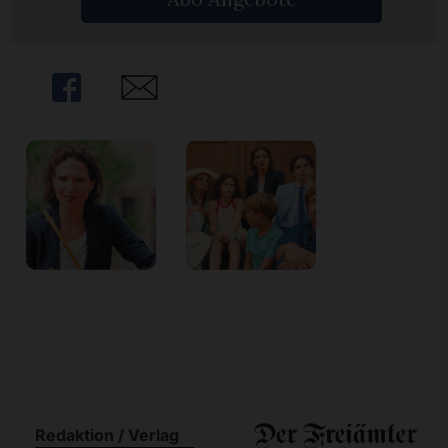
n
Share
Share
Redaktion / Verlag