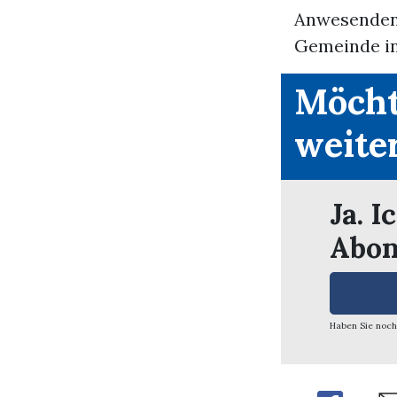
Anwesenden 
Gemeinde inf
Möcht
weite
Ja. I
Abon
Haben Sie noch