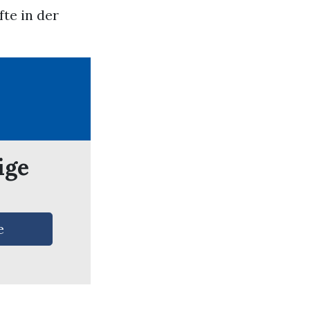
te in der
ige
e