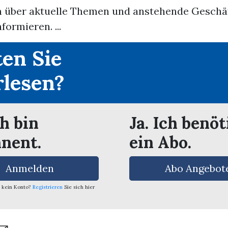
über aktuelle Themen und anstehende Geschäf
ormieren. ...
en Sie
rlesen?
ch bin
Ja. Ich benöt
nent.
ein Abo.
Anmelden
Abo Angebot
 kein Konto?
Registrieren
Sie sich hier