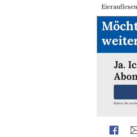
Eierauflesen
Möcht
weite
Ja. I
Abon
Haben Sie noch
Share
Sh