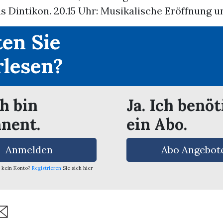
s Dintikon. 20.15 Uhr: Musikalische Eröffnung und
en Sie
rlesen?
ch bin
Ja. Ich benöt
nent.
ein Abo.
Anmelden
Abo Angebot
 kein Konto?
Registrieren
Sie sich hier
are