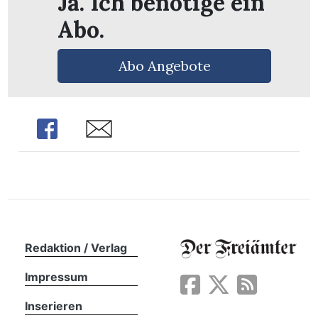
Ja. Ich benötige ein
Abo.
Abo Angebote
Share
Share
Redaktion / Verlag
en
Impressum
Inserieren