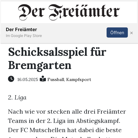
Inserieren
Abonnieren
Anmelden
Der Freiämter
×
Öffnen
Im Google Play Store
Schicksalsspiel für
Bremgarten
Immobilien
Veranstaltungen
16.05.2025
Fussball
,
Kampfsport
2. Liga
Stellen
Nach wie vor stecken alle drei Freiämter
E-
Teams in der 2. Liga im Abstiegskampf.
Paper
Der FC Mutschellen hat dabei die beste
Newsletter