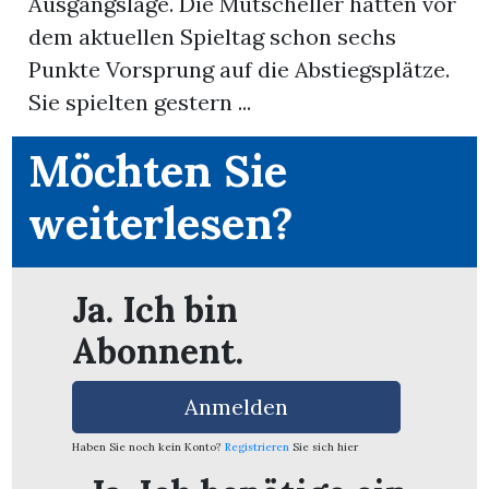
Ausgangslage. Die Mutscheller hatten vor
dem aktuellen Spieltag schon sechs
App
Punkte Vorsprung auf die Abstiegsplätze.
erfreiamt
Sie spielten gestern ...
Möchten Sie
weiterlesen?
reiamt
Ja. Ich bin
Abonnent.
Anmelden
Haben Sie noch kein Konto?
Registrieren
Sie sich hier
ten