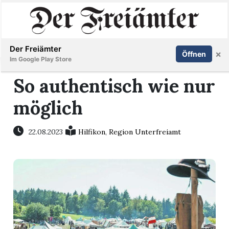
Inserieren
Abonnieren
Anmelden
Der Freiämter
×
Öffnen
Im Google Play Store
So authentisch wie nur
möglich
Immobilien
Veranstaltungen
22.08.2023
Hilfikon
,
Region Unterfreiamt
Stellen
E-
Paper
Newsletter