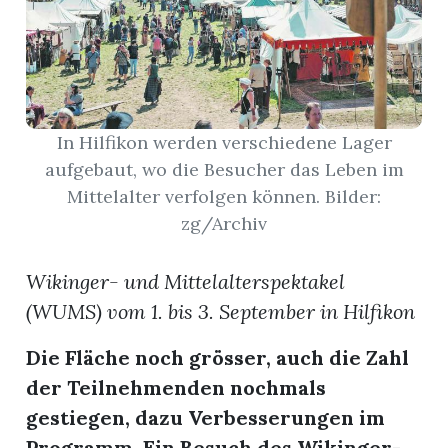
App
erfreiamt
In Hilfikon werden verschiedene Lager
aufgebaut, wo die Besucher das Leben im
Mittelalter verfolgen können. Bilder:
zg/Archiv
reiamt
Wikinger- und Mittelalterspektakel
(WUMS) vom 1. bis 3. September in Hilfikon
Die Fläche noch grösser, auch die Zahl
der Teilnehmenden nochmals
gestiegen, dazu Verbesserungen im
ten
Programm. Ein Besuch des Wikinger-