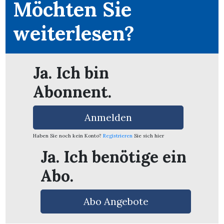
Möchten Sie
weiterlesen?
Ja. Ich bin
Abonnent.
Anmelden
Haben Sie noch kein Konto?
Registrieren
Sie sich hier
Ja. Ich benötige ein
Abo.
en
Abo Angebote