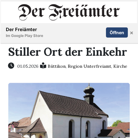
Inserieren
Abonnieren
Anmelden
Der Freiämter
×
Öffnen
Im Google Play Store
Stiller Ort der Einkehr
Immobilien
01.05.2026
Büttikon
,
Region Unterfreiamt
,
Kirche
Veranstaltungen
Stellen
E-
Paper
Newsletter