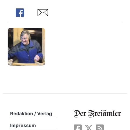
n
Share
Share
Redaktion / Verlag
Impressum