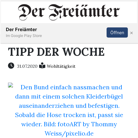
Inserieren
Abonnieren
Anmelden
Der Freiämter
×
Öffnen
Im Google Play Store
TIPP DER WOCHE
Immobilien
31.07.2020
Wohltätigkeit
Veranstaltungen
Stellen
E-
Paper
Newsletter