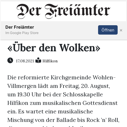
Inserieren
Abonnieren
Anmelden
Der Freiämter
×
Öffnen
Im Google Play Store
«Über den Wolken»
Immobilien
17.08.2021
Hilfikon
Veranstaltungen
Die reformierte Kirchgemeinde Wohlen-
Villmergen lädt am Freitag, 20. August,
Stellen
um 19.30 Uhr bei der Schlosskapelle
Hilfikon zum musikalischen Gottesdienst
E-
ein. Es wartet eine musikalische
Paper
Mischung von der Ballade bis Rock ’n’ Roll,
Newsletter