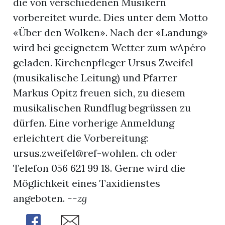
die von verschiedenen Musikern
vorbereitet wurde. Dies unter dem Motto
App
«Über den Wolken». Nach der «Landung»
erfreiamt
wird bei geeignetem Wetter zum wApéro
geladen. Kirchenpfleger Ursus Zweifel
(musikalische Leitung) und Pfarrer
Markus Opitz freuen sich, zu diesem
musikalischen Rundflug begrüssen zu
reiamt
dürfen. Eine vorherige Anmeldung
erleichtert die Vorbereitung:
ursus.zweifel@ref-wohlen. ch oder
Telefon 056 621 99 18. Gerne wird die
Möglichkeit eines Taxidienstes
angeboten.
--zg
ten
Share
Share