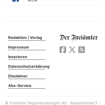
Redaktion / Verlag
Impressum
Inserieren
Datenschutzerklärung
Disclaimer
en
Abo-Service
©
Freiämter Regionalzeitungen AG - Kapellstrasse 5 -