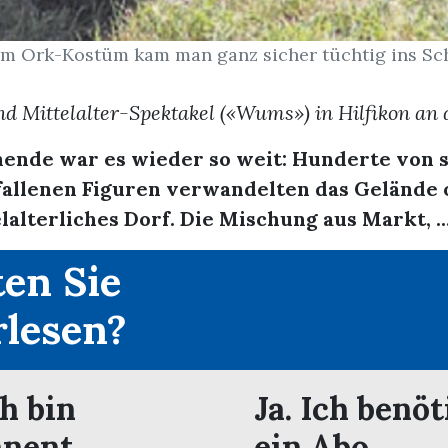
em Ork-Kostüm kam man ganz sicher tüchtig ins Sc
d Mittelalter-Spektakel («Wums») in Hilfikon an 
nde war es wieder so weit: Hunderte von s
fallenen Figuren verwandelten das Gelände o
elalterliches Dorf. Die Mischung aus Markt, ..
en Sie
rlesen?
ch bin
Ja. Ich benöt
nent.
ein Abo.