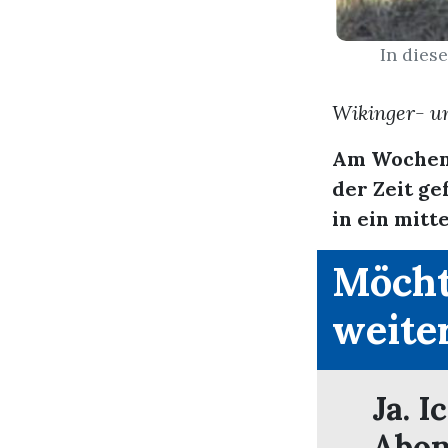
In dies
Wikinger- un
Am Wochene
der Zeit ge
in ein mitt
Möcht
weite
Ja. I
Abon