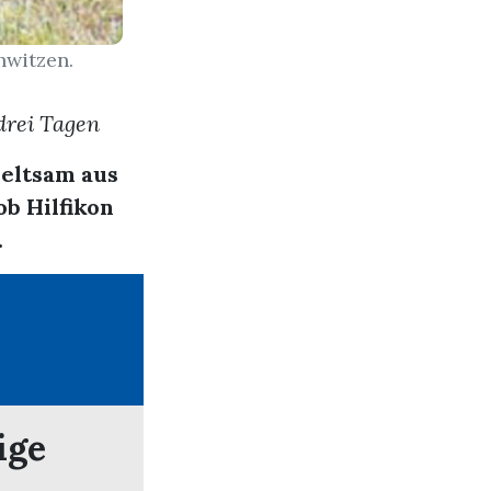
hwitzen.
drei Tagen
eltsam aus
b Hilfikon
.
ige