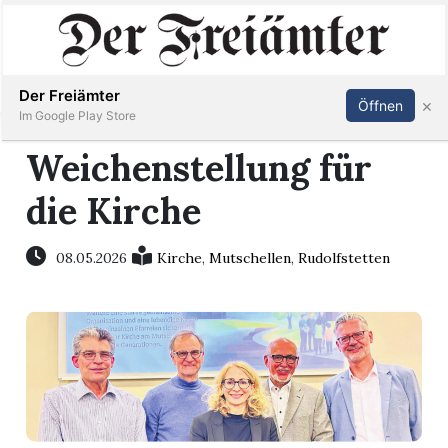
Inserieren
Abonnieren
Anmelden
Der Freiämter
×
Öffnen
Im Google Play Store
Weichenstellung für
die Kirche
Immobilien
Veranstaltungen
08.05.2026
Kirche
,
Mutschellen
,
Rudolfstetten
Stellen
E-
Paper
Newsletter