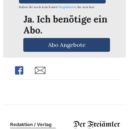
n
Haben Sie noch kein Konto?
Registrieren
Sie sich hier
Ja. Ich benötige ein
Abo.
Abo Angebote
Share
Share
Redaktion / Verlag