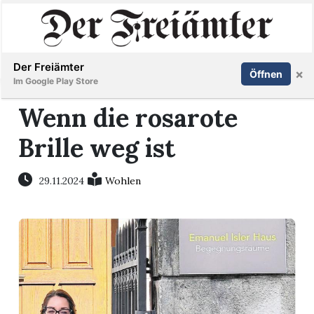
Inserieren
Abonnieren
Anmelden
Der Freiämter
×
Öffnen
Im Google Play Store
Wenn die rosarote
Brille weg ist
Immobilien
Veranstaltungen
29.11.2024
Wohlen
Stellen
E-
Paper
Newsletter