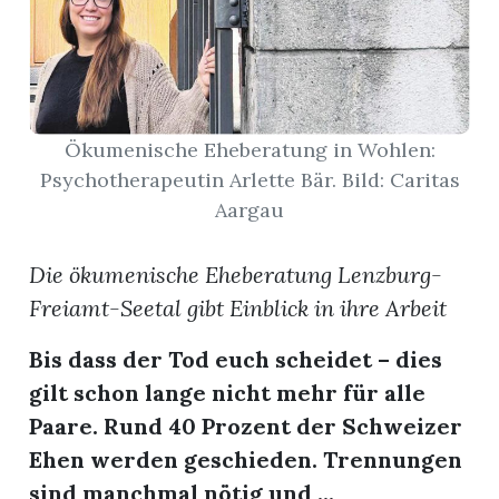
App
erfreiamt
Ökumenische Eheberatung in Wohlen:
Psychotherapeutin Arlette Bär. Bild: Caritas
Aargau
reiamt
Die ökumenische Eheberatung Lenzburg-
Freiamt-Seetal gibt Einblick in ihre Arbeit
Bis dass der Tod euch scheidet – dies
gilt schon lange nicht mehr für alle
Paare. Rund 40 Prozent der Schweizer
Ehen werden geschieden. Trennungen
ten
sind manchmal nötig und ...