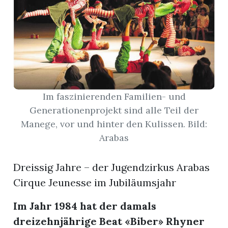
App
erfreiamt
Im faszinierenden Familien- und
Generationenprojekt sind alle Teil der
reiamt
Manege, vor und hinter den Kulissen. Bild:
Arabas
Dreissig Jahre – der Jugendzirkus Arabas
Cirque Jeunesse im Jubiläumsjahr
Im Jahr 1984 hat der damals
ten
dreizehnjährige Beat «Biber» Rhyner