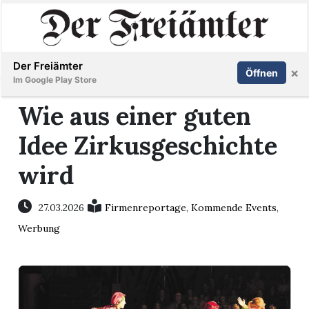
Inserieren
Abonnieren
Anmelden
Der Freiämter
×
Öffnen
Im Google Play Store
Wie aus einer guten
Idee Zirkusgeschichte
Immobilien
wird
Veranstaltungen
27.03.2026
Firmenreportage
,
Kommende Events
,
Stellen
Werbung
E-
Paper
Newsletter