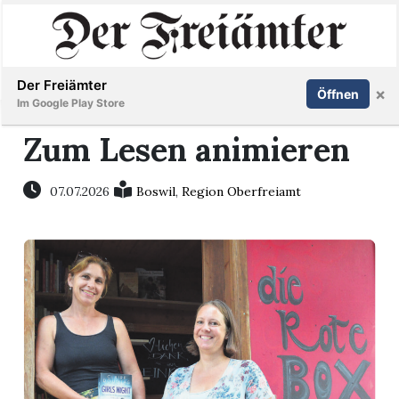
Inserieren
Abonnieren
Anmelden
Der Freiämter
×
Öffnen
Im Google Play Store
Zum Lesen animieren
Immobilien
07.07.2026
Boswil
,
Region Oberfreiamt
Veranstaltungen
Stellen
E-
Paper
Newsletter