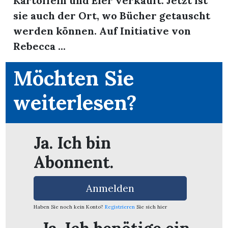
Kartoffeln und Eier verkauft. Jetzt ist
sie auch der Ort, wo Bücher getauscht
werden können. Auf Initiative von
Rebecca ...
Möchten Sie
weiterlesen?
Ja. Ich bin
Abonnent.
en
Anmelden
Haben Sie noch kein Konto?
Registrieren
Sie sich hier