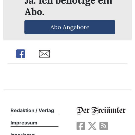
Ja. Ich benötige ein
n
Abo.
Abo Angebote
Share
Share
Redaktion / Verlag
Impressum