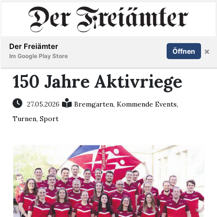
Inserieren
Abonnieren
Anmelden
Der Freiämter
×
Öffnen
Im Google Play Store
150 Jahre Aktivriege
Immobilien
27.05.2026
Bremgarten
,
Kommende Events
,
Turnen
,
Sport
Veranstaltungen
Stellen
E-
Paper
Newsletter