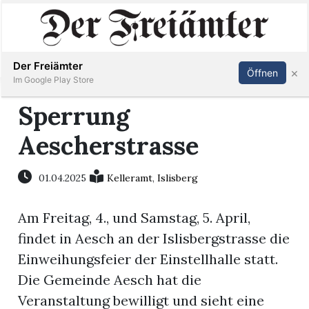
Inserieren
Abonnieren
Anmelden
Der Freiämter
×
Öffnen
Im Google Play Store
Sperrung
Aescherstrasse
Immobilien
Veranstaltungen
01.04.2025
Kelleramt
,
Islisberg
Am Freitag, 4., und Samstag, 5. April,
Stellen
findet in Aesch an der Islisbergstrasse die
E-
Einweihungsfeier der Einstellhalle statt.
Paper
Die Gemeinde Aesch hat die
Veranstaltung bewilligt und sieht eine
Newsletter