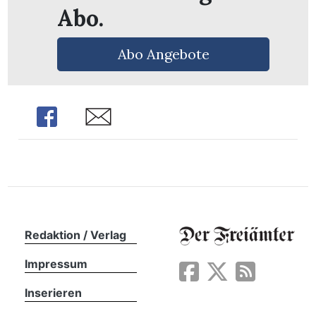
Abo.
Abo Angebote
Share
Share
Redaktion / Verlag
en
Impressum
Inserieren