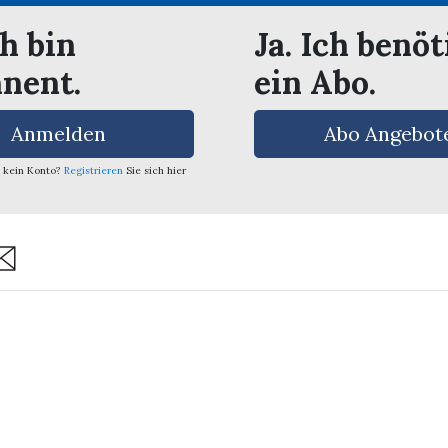
ch bin
Ja. Ich benöt
nent.
ein Abo.
Anmelden
Abo Angebot
 kein Konto?
Registrieren
Sie sich hier
are
ssum
Inserieren