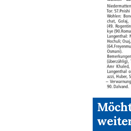
Möcht
weite