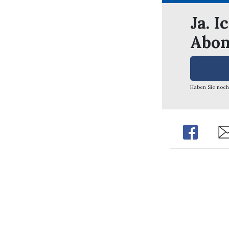
Ja. I
Abon
Haben Sie noch
Share
Sh
Redaktion / Verlag
Impre