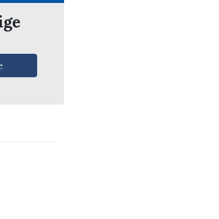
ige
e