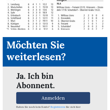
Möchten Sie
weiterlesen?
Ja. Ich bin
Abonnent.
en
Anmelden
Haben Sie noch kein Konto?
Registrieren
Sie sich hier