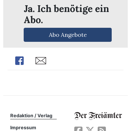
n
Ja. Ich benötige ein
Abo.
Abo Angebote
Share
Share
Redaktion / Verlag
Impressum