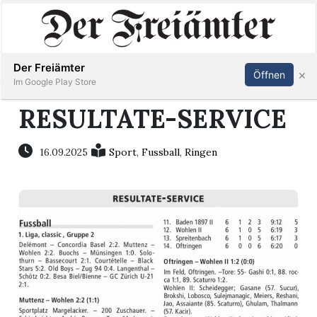
Inserieren
Abonnieren
Anmelden
Der Freiämter
×
Öffnen
Im Google Play Store
RESULTATE-SERVICE
Immobilien
16.09.2025
Sport
,
Fussball
,
Ringen
Veranstaltungen
Stellen
E-
Paper
Newsletter