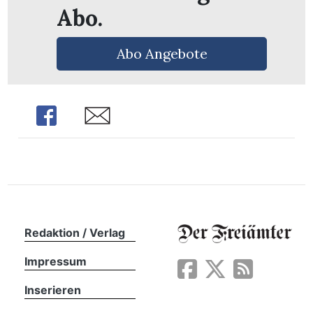
Abo.
Abo Angebote
Share
Share
Redaktion / Verlag
en
Impressum
Inserieren