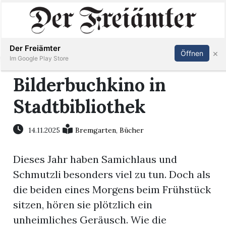
Inserieren
Abonnieren
Anmelden
Der Freiämter
×
Öffnen
Im Google Play Store
Bilderbuchkino in
Stadtbibliothek
Immobilien
Veranstaltungen
14.11.2025
Bremgarten
,
Bücher
Dieses Jahr haben Samichlaus und
Stellen
Schmutzli besonders viel zu tun. Doch als
E-
die beiden eines Morgens beim Frühstück
Paper
sitzen, hören sie plötzlich ein
unheimliches Geräusch. Wie die
Newsletter