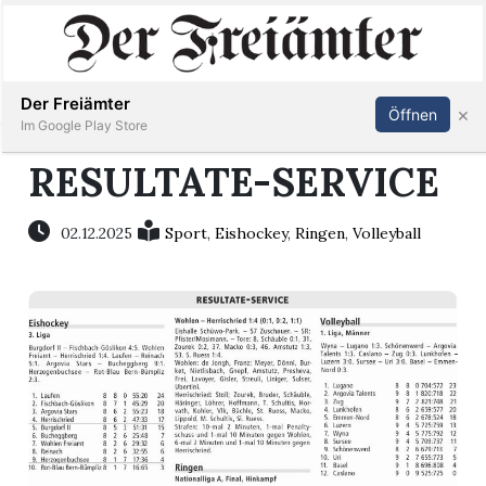
Inserieren
Abonnieren
Anmelden
Der Freiämter
×
Öffnen
Im Google Play Store
RESULTATE-SERVICE
Immobilien
02.12.2025
Sport
,
Eishockey
,
Ringen
,
Volleyball
Veranstaltungen
Stellen
E-
Paper
Newsletter