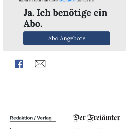
Haben Sie noch kein Konto?
Registrieren
Sie sich hier
Ja. Ich benötige ein
Abo.
Abo Angebote
Share
Share
en
Redaktion / Verlag