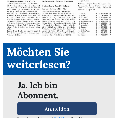
App
erfreiamt
Möchten Sie
reiamt
weiterlesen?
Ja. Ich bin
Abonnent.
Anmelden
ten