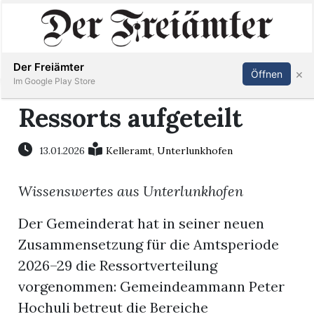
Inserieren
Abonnieren
Anmelden
Der Freiämter
×
Öffnen
Im Google Play Store
Ressorts aufgeteilt
Immobilien
13.01.2026
Kelleramt
,
Unterlunkhofen
Veranstaltungen
Wissenswertes aus Unterlunkhofen
Stellen
Der Gemeinderat hat in seiner neuen
Zusammensetzung für die Amtsperiode
E-
2026–29 die Ressortverteilung
Paper
vorgenommen: Gemeindeammann Peter
Hochuli betreut die Bereiche
Newsletter