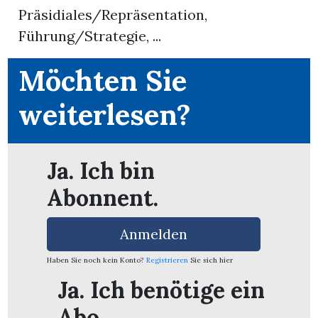
Präsidiales/Repräsentation,
Führung/Strategie, ...
App
erfreiamt
Möchten Sie
weiterlesen?
reiamt
Ja. Ich bin
Abonnent.
Anmelden
Haben Sie noch kein Konto?
Registrieren
Sie sich hier
Ja. Ich benötige ein
ten
Abo.