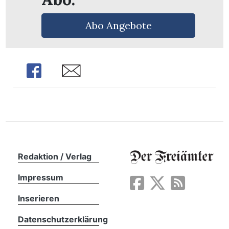
Abo Angebote
Share
Share
Redaktion / Verlag
Impressum
en
Inserieren
Datenschutzerklärung