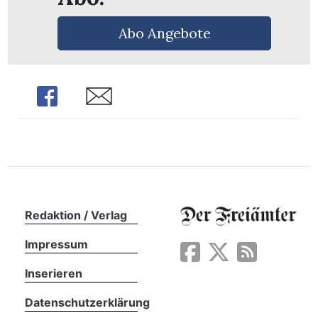
Abo Angebote
Share
Share
Redaktion / Verlag
Impressum
en
Inserieren
Datenschutzerklärung