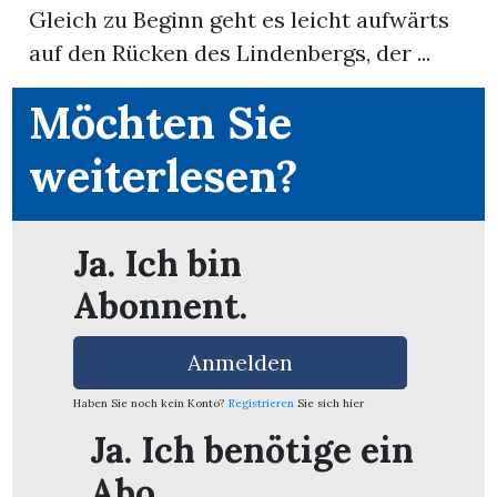
Gleich zu Beginn geht es leicht aufwärts
auf den Rücken des Lindenbergs, der ...
App
erfreiamt
Möchten Sie
weiterlesen?
Ja. Ich bin
reiamt
Abonnent.
Anmelden
Haben Sie noch kein Konto?
Registrieren
Sie sich hier
Ja. Ich benötige ein
ten
Abo.