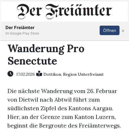
Inserieren
Abonnieren
Anmelden
Der Freiämter
×
Öffnen
Im Google Play Store
Wanderung Pro
Senectute
Immobilien
Veranstaltungen
17.02.2026
Dottikon
,
Region Unterfreiamt
Die nächste Wanderung vom 26. Februar
Stellen
von Dietwil nach Abtwil führt zum
E-
südlichsten Zipfel des Kantons Aargau.
Paper
Hier, an der Grenze zum Kanton Luzern,
beginnt die Bergroute des Freiämterwegs.
Newsletter