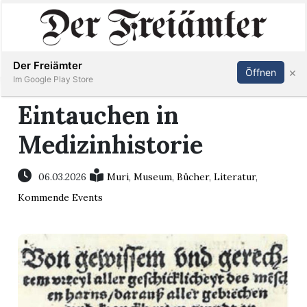
Inserieren
Abonnieren
Anmelden
Der Freiämter
×
Öffnen
Im Google Play Store
Eintauchen in
Medizinhistorie
Immobilien
Veranstaltungen
06.03.2026
Muri
,
Museum
,
Bücher
,
Literatur
,
Kommende Events
Stellen
E-
Paper
Newsletter