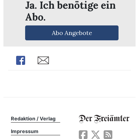
Ja. Ich benötige ein
n
Abo.
Abo Angebote
Share
Share
Redaktion / Verlag
Impressum