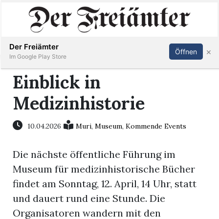
Inserieren
Abonnieren
Anmelden
Der Freiämter
×
Öffnen
Im Google Play Store
Einblick in
Medizinhistorie
Immobilien
Veranstaltungen
10.04.2026
Muri
,
Museum
,
Kommende Events
Die nächste öffentliche Führung im
Stellen
Museum für medizinhistorische Bücher
E-
findet am Sonntag, 12. April, 14 Uhr, statt
Paper
und dauert rund eine Stunde. Die
Organisatoren wandern mit den
Newsletter