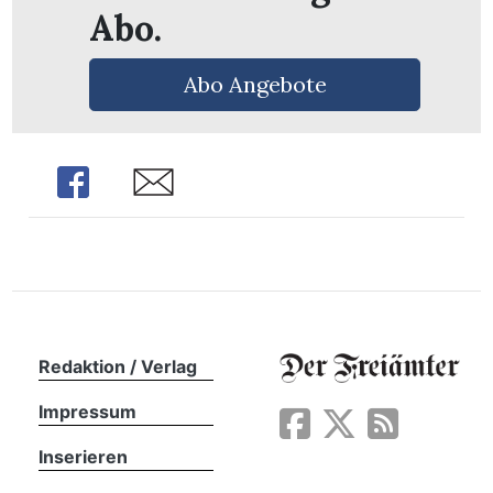
Abo.
Abo Angebote
Share
Share
Redaktion / Verlag
en
Impressum
Inserieren