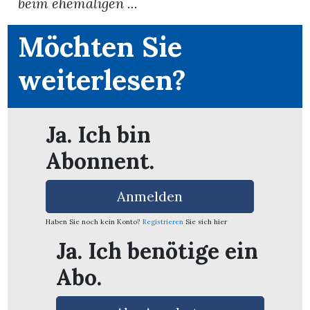
beim ehemaligen ...
App
Möchten Sie
erfreiamt
weiterlesen?
Ja. Ich bin
Abonnent.
reiamt
Anmelden
Haben Sie noch kein Konto?
Registrieren
Sie sich hier
Ja. Ich benötige ein
Abo.
ten