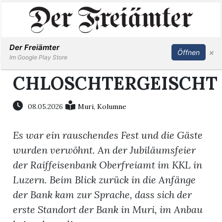
Inserieren
Abonnieren
Anmelden
Der Freiämter
×
Öffnen
Im Google Play Store
CHLOSCHTERGEISCHT
Immobilien
08.05.2026
Muri
,
Kolumne
Veranstaltungen
Es war ein rauschendes Fest und die Gäste
wurden verwöhnt. An der Jubiläumsfeier
Stellen
der Raiffeisenbank Oberfreiamt im KKL in
Luzern. Beim Blick zurück in die Anfänge
E-
der Bank kam zur Sprache, dass sich der
Paper
erste Standort der Bank in Muri, im Anbau
Newsletter