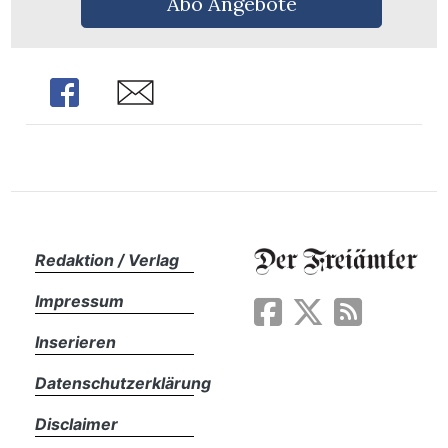
Abo Angebote
Share
Share
Redaktion / Verlag
Impressum
Inserieren
en
Datenschutzerklärung
Disclaimer