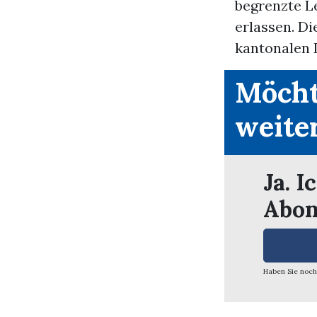
begrenzte L
erlassen. D
kantonalen 
Möcht
weite
Ja. I
Abon
Haben Sie noch