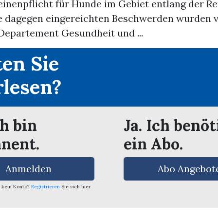
einenpflicht für Hunde im Gebiet entlang der R
ie dagegen eingereichten Beschwerden wurden
Departement Gesundheit und ...
en Sie
rlesen?
ch bin
Ja. Ich benöt
nent.
ein Abo.
Anmelden
Abo Angebot
 kein Konto?
Registrieren
Sie sich hier