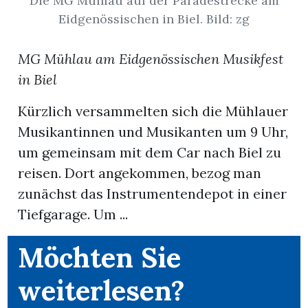
Die MG Mühlau auf der Paradestrecke am
Eidgenössischen in Biel. Bild: zg
App
MG Mühlau am Eidgenössischen Musikfest
erfreiamt
in Biel
Kürzlich versammelten sich die Mühlauer
Musikantinnen und Musikanten um 9 Uhr,
um gemeinsam mit dem Car nach Biel zu
reiamt
reisen. Dort angekommen, bezog man
zunächst das Instrumentendepot in einer
Tiefgarage. Um ...
Möchten Sie
weiterlesen?
ten