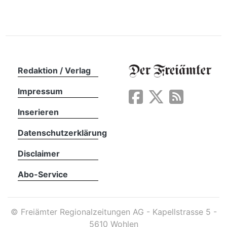
n
Redaktion / Verlag
Impressum
Inserieren
Datenschutzerklärung
Disclaimer
Abo-Service
©
Freiämter Regionalzeitungen AG - Kapellstrasse 5 -
5610 Wohlen