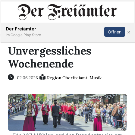
Inserieren
Abonnieren
Anmelden
Der Freiämter
×
Öffnen
Im Google Play Store
Unvergessliches
Wochenende
Immobilien
Veranstaltungen
02.06.2026
Region Oberfreiamt
,
Musik
Stellen
E-
Paper
Newsletter