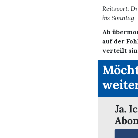
Reitsport: D
bis Sonntag
Ab übermor
auf der Foh
verteilt si
Möcht
weite
Ja. I
Abon