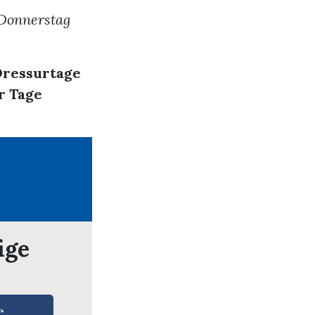
 Donnerstag
Dressurtage
r Tage
ige
e