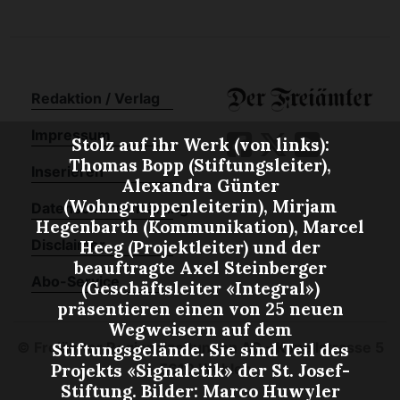
Redaktion / Verlag
Impressum
Stolz auf ihr Werk (von links):
Thomas Bopp (Stiftungsleiter),
Inserieren
Alexandra Günter
(Wohngruppenleiterin), Mirjam
Datenschutzerklärung
Hegenbarth (Kommunikation), Marcel
Disclaimer
Heeg (Projektleiter) und der
beauftragte Axel Steinberger
Abo-Service
(Geschäftsleiter «Integral»)
präsentieren einen von 25 neuen
Wegweisern auf dem
©
Freiämter Regionalzeitungen AG - Kapellstrasse 5
Stiftungsgelände. Sie sind Teil des
- 5610 Wohlen
Projekts «Signaletik» der St. Josef-
Stiftung. Bilder: Marco Huwyler