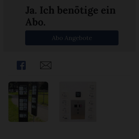
n
Ja. Ich benötige ein
Abo.
Abo Angebote
Share
Share