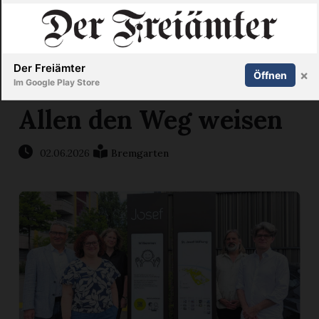
Inserieren
Abonnieren
Anmelden
X
Der Freiämter
×
Öffnen
Im Google Play Store
Allen den Weg weisen
Immobilien
02.06.2026
Bremgarten
Veranstaltungen
Stellen
E-
Paper
Newsletter