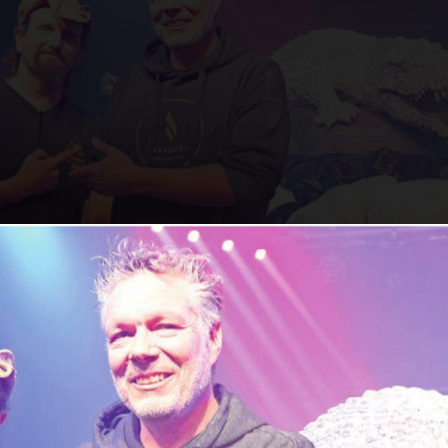
de am Resultat ist riesig: Barbetreiber Guido Viana (
ke Tanner neben dem riesigen Alligator. Bild: Anne
rstes Puzzle der Welt
les Kunstwerk eines Freiämters im Gator Saloon 