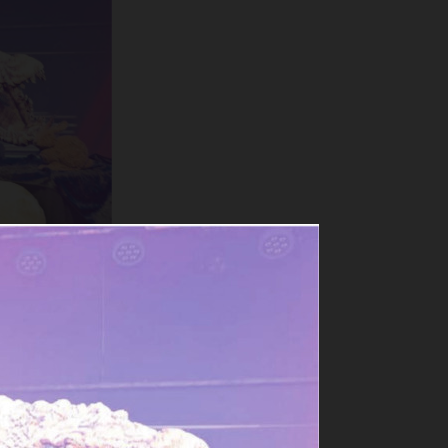
links) und
marie Keusch
in Muri