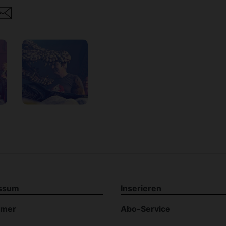
are
ssum
Inserieren
imer
Abo-Service