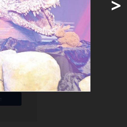
>
tig
bewacht ...
ige
e