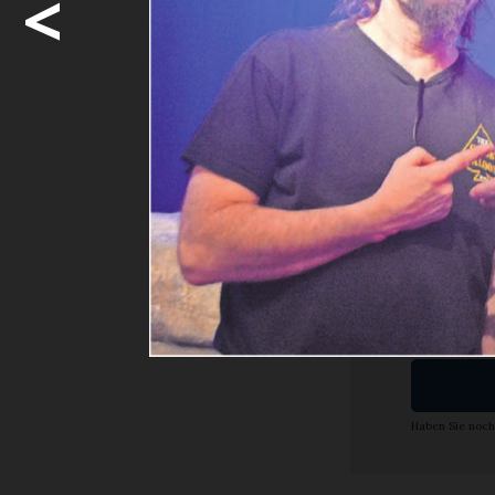
<
Ein klassis
Eindruck ma
Möcht
weite
Ja. I
Abon
Haben Sie noch