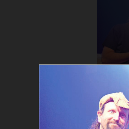
Ihre Freu
Künstler Mi
Wohl schwe
Ganz speziel
enthüllt