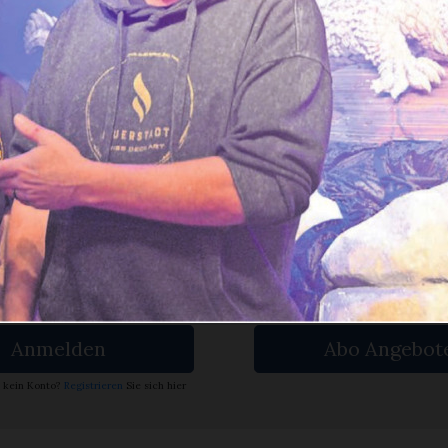
ches Puzzle ist es nicht, aber eines, das mäch
cht. Ein 100 Kilogramm schwerer Alligator 
en Sie
rlesen?
ch bin
Ja. Ich benöt
nent.
ein Abo.
Anmelden
Abo Angebot
 kein Konto?
Registrieren
Sie sich hier