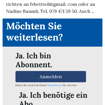
richten an fvbettwil@gmail. com oder an
Nadine Baumli, Tel. 079 471 59 50. Auch ...
App
erfreiamt
Möchten Sie
weiterlesen?
Ja. Ich bin
reiamt
Abonnent.
Anmelden
Haben Sie noch kein Konto?
Registrieren
Sie sich hier
Ja. Ich benötige ein
ten
Abo.