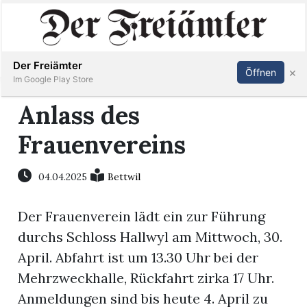
Inserieren
Abonnieren
Anmelden
Der Freiämter
×
Öffnen
Im Google Play Store
Anlass des
Frauenvereins
Immobilien
Veranstaltungen
04.04.2025
Bettwil
Der Frauenverein lädt ein zur Führung
Stellen
durchs Schloss Hallwyl am Mittwoch, 30.
E-
April. Abfahrt ist um 13.30 Uhr bei der
Paper
Mehrzweckhalle, Rückfahrt zirka 17 Uhr.
Anmeldungen sind bis heute 4. April zu
Newsletter