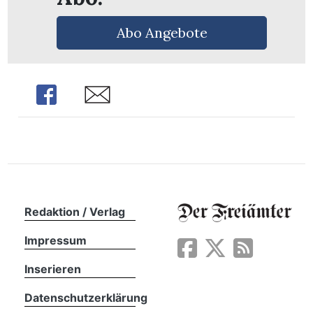
Abo Angebote
Share
Share
Redaktion / Verlag
Impressum
en
Inserieren
Datenschutzerklärung