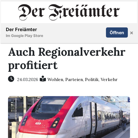
Inserieren
Abonnieren
Anmelden
Der Freiämter
×
Öffnen
Im Google Play Store
Auch Regionalverkehr
profitiert
Immobilien
Veranstaltungen
24.03.2026
Wohlen
,
Parteien
,
Politik
,
Verkehr
Stellen
E-
Paper
Newsletter