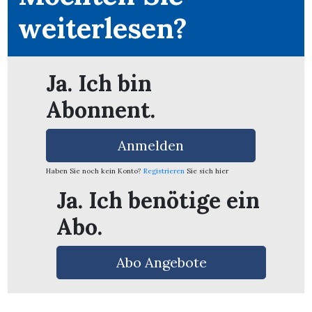
weiterlesen?
Ja. Ich bin
Abonnent.
Anmelden
Haben Sie noch kein Konto?
Registrieren
Sie sich hier
Ja. Ich benötige ein
Abo.
en
Abo Angebote