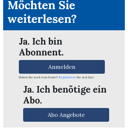
Möchten Sie
weiterlesen?
Ja. Ich bin
Abonnent.
Anmelden
Haben Sie noch kein Konto?
Registrieren
Sie sich hier
Ja. Ich benötige ein
Abo.
en
Abo Angebote