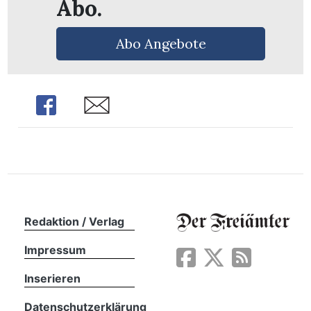
Abo.
Abo Angebote
Share
Share
Redaktion / Verlag
en
Impressum
Inserieren
Datenschutzerklärung