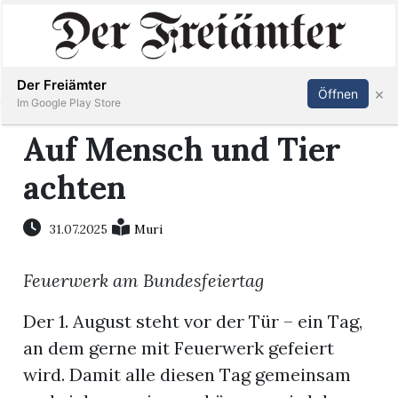
Inserieren
Abonnieren
Anmelden
Der Freiämter
×
Öffnen
Im Google Play Store
Auf Mensch und Tier
achten
Immobilien
Veranstaltungen
31.07.2025
Muri
Feuerwerk am Bundesfeiertag
Stellen
Der 1. August steht vor der Tür – ein Tag,
E-
an dem gerne mit Feuerwerk gefeiert
Paper
wird. Damit alle diesen Tag gemeinsam
Newsletter