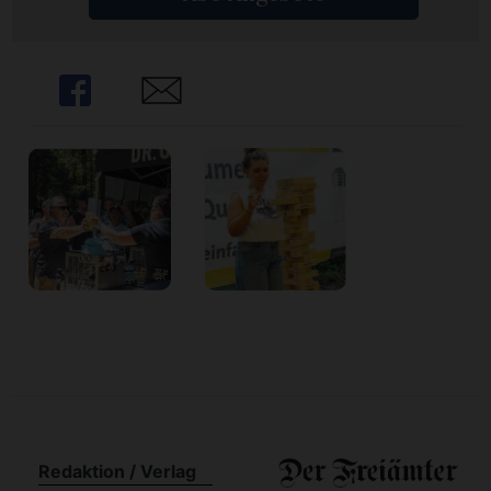
n
Share
Share
Redaktion / Verlag