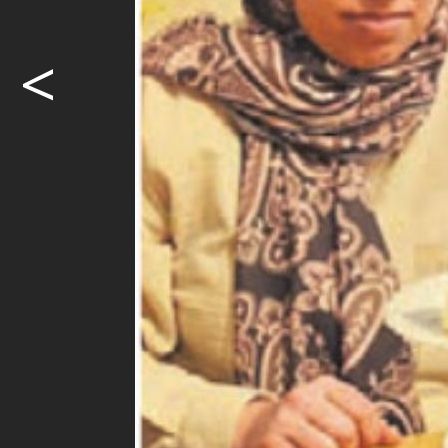
<
Niederschw
Leute kenne
Diese Chanc
Gestartet w
Erzählcafé a
Möcht
weite