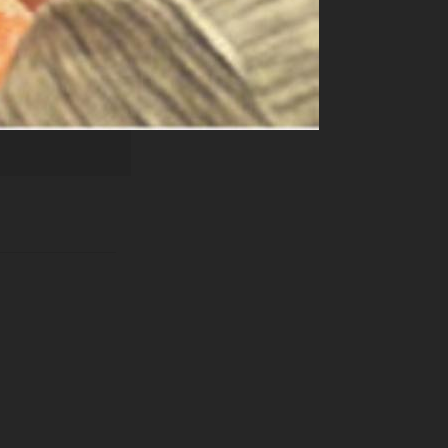
ige
e