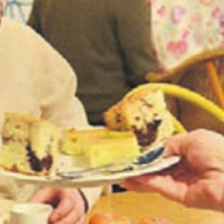
Willkommen im MuriMundo. Bild: tst
elliger Treffpunkt
nlernen und Einblick in verschiedene Kulturen e
e bietet sich wöchentlich im neuen Treffpunkt
urde mit einem Spielenachmittag, diesen Samst
uf dem ...
en Sie
rlesen?