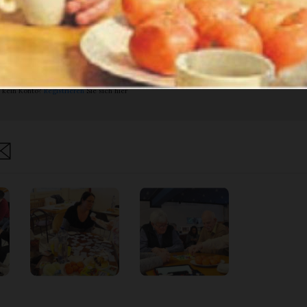
ch bin
Ja. Ich benöt
nent.
ein Abo.
Anmelden
Abo Angebot
 kein Konto?
Registrieren
Sie sich hier
are