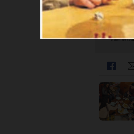
Ja. I
Abon
Haben Sie noch
Share
Sh