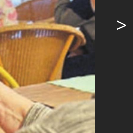
>
rhalten.
 MuriMundo.
ag steht ein