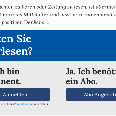
chten zu hören oder Zeitung zu lesen, ist allerme
zt mich ins Mittelalter und lässt mich zunehmend 
 positiven Denkens. ...
en Sie
rlesen?
ch bin
Ja. Ich benöt
nent.
ein Abo.
Anmelden
Abo Angebot
 kein Konto?
Registrieren
Sie sich hier