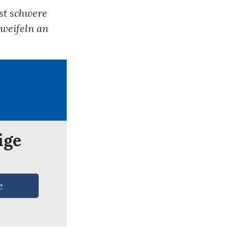
ist schwere
zweifeln an
ige
e