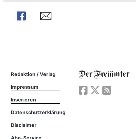
n
Share
Share
Redaktion / Verlag
Impressum
Inserieren
Datenschutzerklärung
Disclaimer
Abo-Service