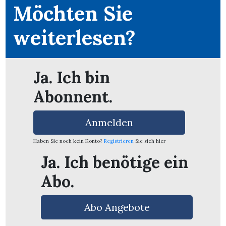
Möchten Sie
weiterlesen?
Ja. Ich bin
Abonnent.
Anmelden
Haben Sie noch kein Konto?
Registrieren
Sie sich hier
Ja. Ich benötige ein
Abo.
en
Abo Angebote