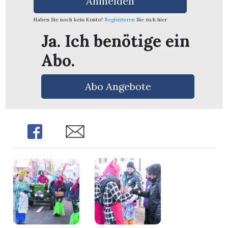
Anmelden
n
Haben Sie noch kein Konto?
Registrieren
Sie sich hier
Ja. Ich benötige ein
Abo.
Abo Angebote
Share
Share