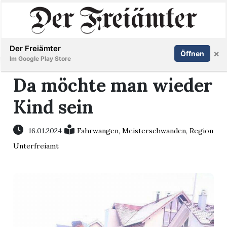
Inserieren
Abonnieren
Anmelden
Der Freiämter
×
Öffnen
Im Google Play Store
Da möchte man wieder
Kind sein
Immobilien
Veranstaltungen
16.01.2024
Fahrwangen
,
Meisterschwanden
,
Region
Unterfreiamt
Stellen
E-
Paper
Newsletter