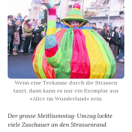
App
erfreiamt
reiamt
Wenn eine Teekanne durch die Strassen
tanzt, dann kann es nur ein Exemplar aus
«Alice im Wunderland» sein.
Der grosse Meitlisonntag-Umzug lockte
ten
viele Zuschauer an den Strassenrand