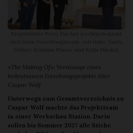
App
erfreiamt
Projektleiter Peter Fischer (rechts) bedankt
sich beim Forschungsteam, von links: Nadia
Häfner, Kristina Pfister und Katja Häckel.
«The Making Of»: Vernissage eines
reiamt
bedeutsamen Forschungsprojekts über
Caspar Wolf
Unterwegs zum Gesamtverzeichnis zu
Caspar Wolf machte das Projektteam
in einer Werkschau Station. Darin
ten
sollen bis Sommer 2027 alle Stiche